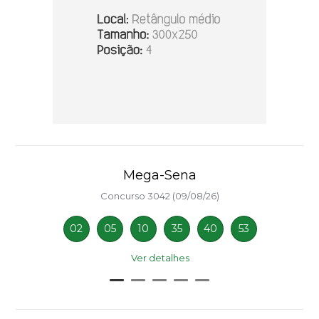
Mega-Sena
Concurso 3042 (09/08/26)
02
05
10
35
40
53
Ver detalhes