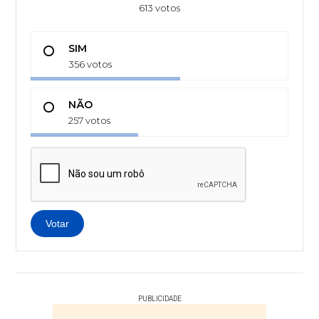
613 votos
SIM
356 votos
NÃO
257 votos
Votar
PUBLICIDADE