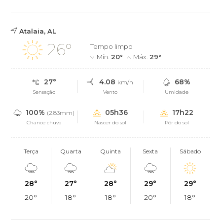
Atalaia, AL
26°
Tempo limpo
Mín.
20°
Máx.
29°
27°
4.08
68%
km/h
Sensação
Vento
Umidade
100%
05h36
17h22
(2.83mm)
Chance chuva
Nascer do sol
Pôr do sol
Terça
Quarta
Quinta
Sexta
Sábado
28°
27°
28°
29°
29°
20°
18°
18°
20°
18°