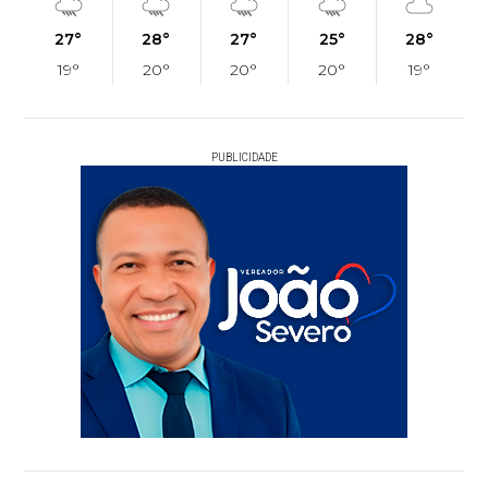
27°
28°
27°
25°
28°
19°
20°
20°
20°
19°
PUBLICIDADE