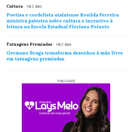
Cultura
Há 2 dias
Poetisa e cordelista atalaiense Rosilda Ferreira
ministra palestra sobre cultura e incentivo à
leitura na Escola Estadual Floriano Peixoto
Tatuagens Premiadas
Há 2 dias
Germano Braga transforma desenhos à mão livre
em tatuagens premiadas
PUBLICIDADE