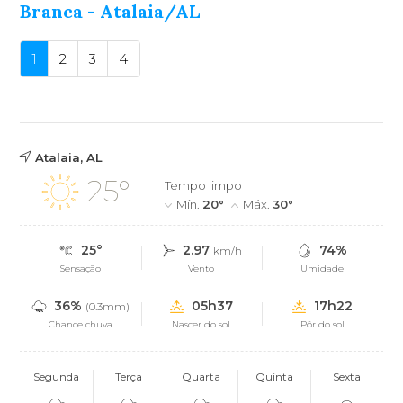
Branca - Atalaia/AL
1
2
3
4
Atalaia, AL
25°
Tempo limpo
Mín.
20°
Máx.
30°
25°
2.97
74%
km/h
Sensação
Vento
Umidade
36%
05h37
17h22
(0.3mm)
Chance chuva
Nascer do sol
Pôr do sol
Segunda
Terça
Quarta
Quinta
Sexta