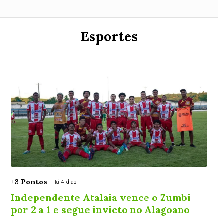
Esportes
+3 Pontos
Há 4 dias
Independente Atalaia vence o Zumbi
por 2 a 1 e segue invicto no Alagoano