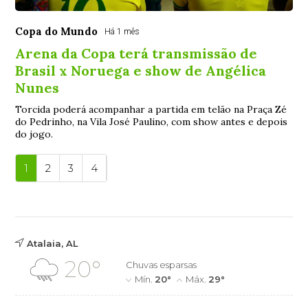
Copa do Mundo
Há 1 mês
Arena da Copa terá transmissão de
Brasil x Noruega e show de Angélica
Nunes
Torcida poderá acompanhar a partida em telão na Praça Zé
do Pedrinho, na Vila José Paulino, com show antes e depois
do jogo.
1
2
3
4
Atalaia, AL
20°
Chuvas esparsas
Mín.
20°
Máx.
29°