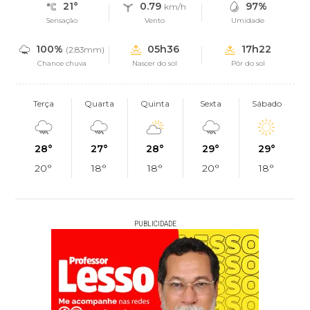
21°
0.79
97%
km/h
Sensação
Vento
Umidade
100%
05h36
17h22
(2.83mm)
Chance chuva
Nascer do sol
Pôr do sol
Terça
Quarta
Quinta
Sexta
Sábado
28°
27°
28°
29°
29°
20°
18°
18°
20°
18°
PUBLICIDADE