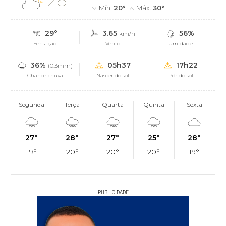
28°
Mín.
20°
Máx.
30°
29°
3.65
56%
km/h
Sensação
Vento
Umidade
36%
05h37
17h22
(0.3mm)
Chance chuva
Nascer do sol
Pôr do sol
Segunda
Terça
Quarta
Quinta
Sexta
27°
28°
27°
25°
28°
19°
20°
20°
20°
19°
PUBLICIDADE