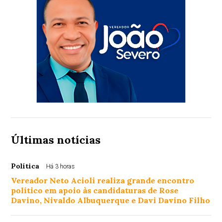
Últimas notícias
Política
Há 3 horas
Vereador Neto Acioli realiza grande encontro
político em apoio às candidaturas de Rose
Davino, Nivaldo Albuquerque e Davi Davino Filho