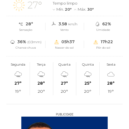
27°
Tempo limpo
Mín.
20°
Máx.
30°
28°
3.58
62%
km/h
Sensação
Vento
Umidade
36%
05h37
17h22
(0.3mm)
Chance chuva
Nascer do sol
Pôr do sol
Segunda
Terça
Quarta
Quinta
Sexta
27°
28°
27°
25°
28°
19°
20°
20°
20°
19°
PUBLICIDADE