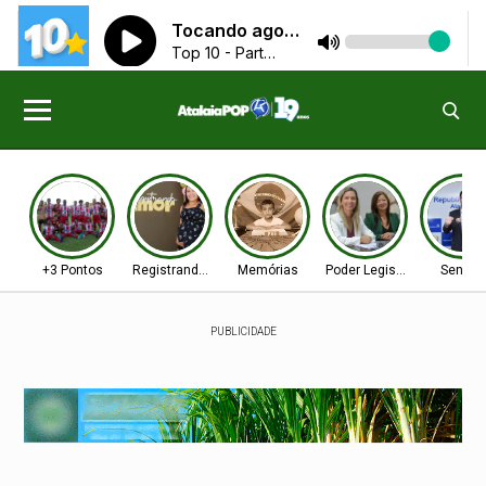
+3 Pontos
Registrando Amor!
Memórias
Poder Legislativo
Senad
PUBLICIDADE