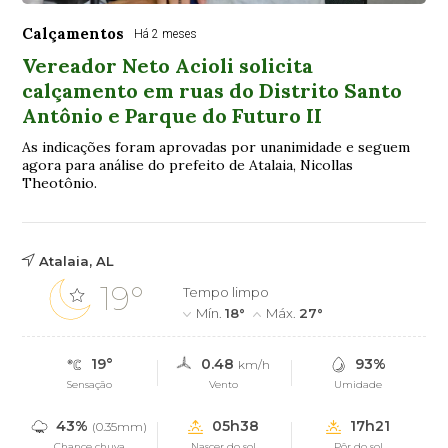
Calçamentos
Há 2 meses
Vereador Neto Acioli solicita
calçamento em ruas do Distrito Santo
Antônio e Parque do Futuro II
As indicações foram aprovadas por unanimidade e seguem
agora para análise do prefeito de Atalaia, Nicollas
Theotônio.
Atalaia, AL
19°
Tempo limpo
Mín.
18°
Máx.
27°
19°
0.48
93%
km/h
Sensação
Vento
Umidade
43%
05h38
17h21
(0.35mm)
Chance chuva
Nascer do sol
Pôr do sol