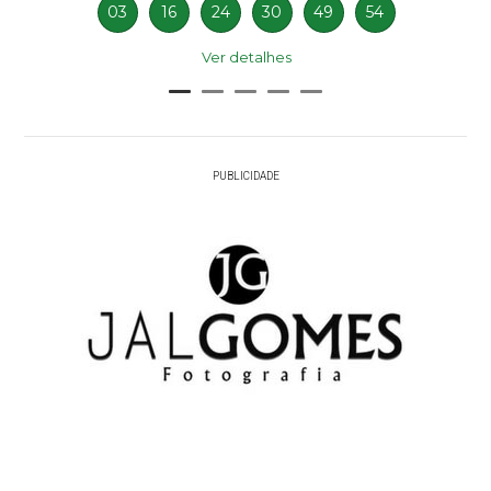
03
16
24
30
49
54
Ver detalhes
PUBLICIDADE