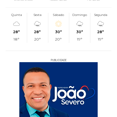
Quinta
Sexta
Sábado
Domingo
Segunda
28°
28°
30°
30°
28°
18°
20°
20°
19°
19°
PUBLICIDADE