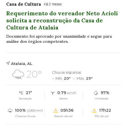
Casa de Cultura
Há 2 meses
Requerimento do vereador Neto Acioli
solicita a reconstrução da Casa de
Cultura de Atalaia
Documento foi aprovado por unanimidade e segue para
análise dos órgãos competentes.
Atalaia, AL
20°
Chuvas esparsas
Mín.
20°
Máx.
29°
21°
0.79
97%
km/h
Sensação
Vento
Umidade
100%
05h36
17h22
(2.83mm)
Chance chuva
Nascer do sol
Pôr do sol