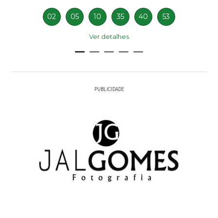
02
05
10
35
40
53
Ver detalhes
PUBLICIDADE