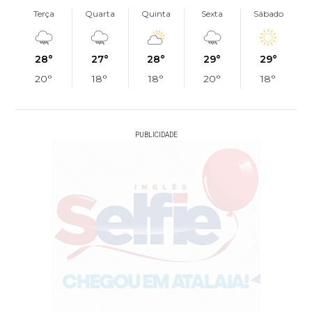
Terça
Quarta
Quinta
Sexta
Sábado
28°
27°
28°
29°
29°
20°
18°
18°
20°
18°
PUBLICIDADE