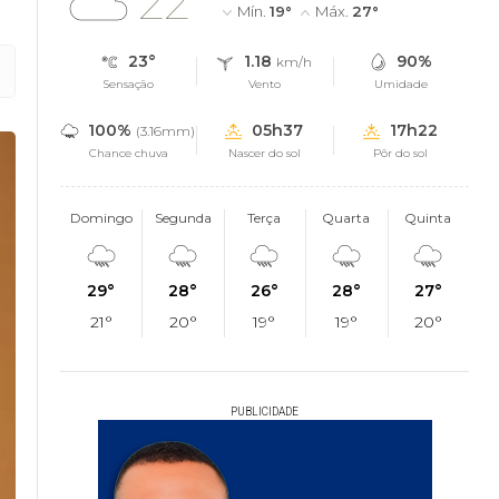
22°
Mín.
19°
Máx.
27°
23°
1.18
90%
km/h
Sensação
Vento
Umidade
100%
05h37
17h22
(3.16mm)
Chance chuva
Nascer do sol
Pôr do sol
Domingo
Segunda
Terça
Quarta
Quinta
29°
28°
26°
28°
27°
21°
20°
19°
19°
20°
PUBLICIDADE