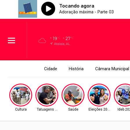
19
27
°C
°C
Atalaia, AL
Cidade
História
Câmara Municipal
Cultura
Tatuagens Premiadas
Saúde
Eleições 2026
Ideb 20