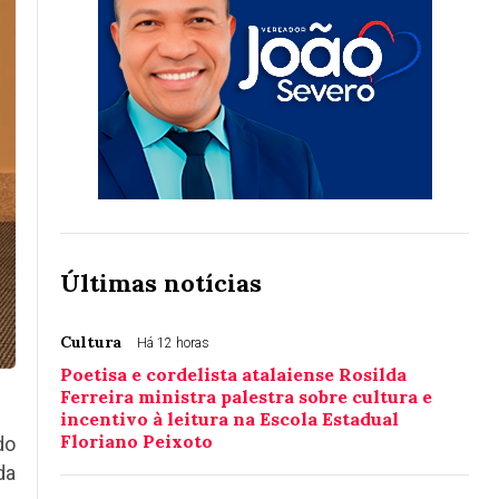
Últimas notícias
Cultura
Há 12 horas
Poetisa e cordelista atalaiense Rosilda
Ferreira ministra palestra sobre cultura e
incentivo à leitura na Escola Estadual
Floriano Peixoto
do
da