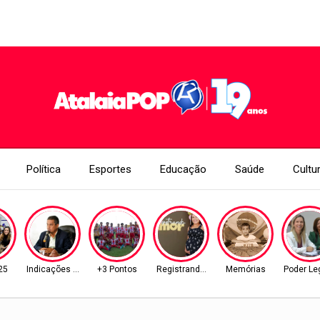
Política
Esportes
Educação
Saúde
Cultu
25
Indicações Aprovadas
+3 Pontos
Registrando Amor!
Memórias
Poder Leg