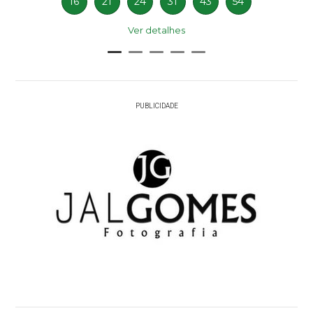
16
21
24
31
43
54
Ver detalhes
PUBLICIDADE