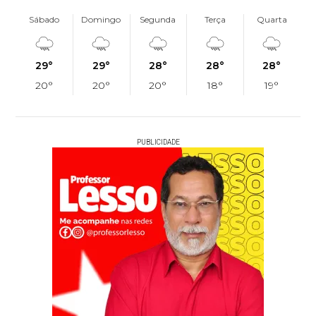
Sábado
Domingo
Segunda
Terça
Quarta
29°
29°
28°
28°
28°
20°
20°
20°
18°
19°
PUBLICIDADE