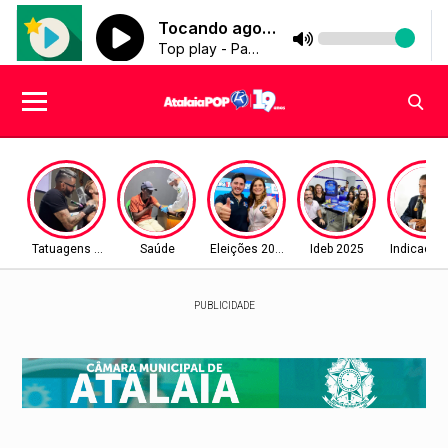
Tatuagens Premiadas
Saúde
Eleições 2026
Ideb 2025
Indicaçõe
PUBLICIDADE