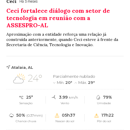
Ceci
Há 3 meses
Ceci fortalece diálogo com setor de
tecnologia em reunião com a
ASSESPRO-AL
Aproximação com a entidade reforça uma relação já
construída anteriormente, quando Ceci esteve à frente da
Secretaria de Ciência, Tecnologia e Inovação.
Atalaia, AL
24°
Parcialmente nublado
Mín.
20°
Máx.
29°
25°
3.99
79%
km/h
Sensação
Vento
Umidade
50%
05h37
17h22
(0.37mm)
Chance chuva
Nascer do sol
Pôr do sol