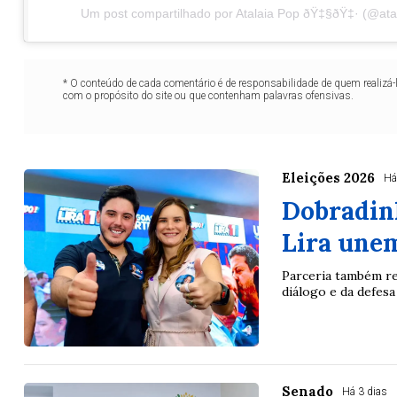
Um post compartilhado por Atalaia Pop ðŸ‡§ðŸ‡· (@ata
* O conteúdo de cada comentário é de responsabilidade de quem realizá-
com o propósito do site ou que contenham palavras ofensivas.
Eleições 2026
Há
Dobradinh
Lira unem
Parceria também re
diálogo e da defesa
Senado
Há 3 dias