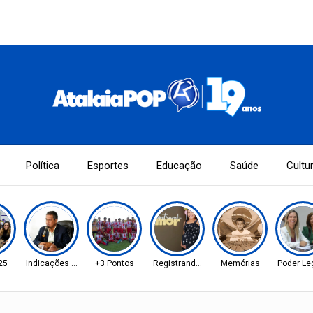
Política
Esportes
Educação
Saúde
Cultu
25
Indicações Aprovadas
+3 Pontos
Registrando Amor!
Memórias
Poder Leg