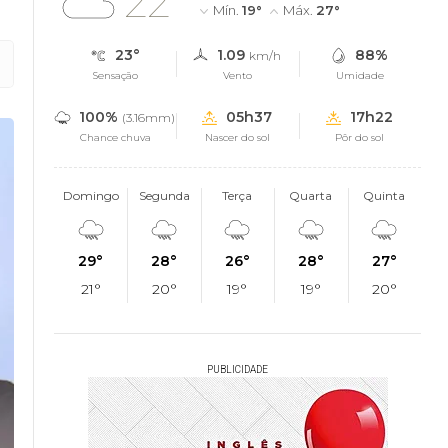
22°
Mín.
19°
Máx.
27°
23°
1.09
88%
km/h
Sensação
Vento
Umidade
100%
05h37
17h22
(3.16mm)
Chance chuva
Nascer do sol
Pôr do sol
Domingo
Segunda
Terça
Quarta
Quinta
29°
28°
26°
28°
27°
21°
20°
19°
19°
20°
PUBLICIDADE