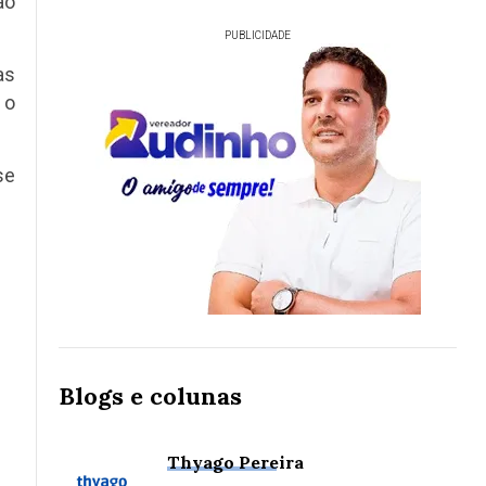
ão
PUBLICIDADE
as
 o
se
Blogs e colunas
Thyago Pereira