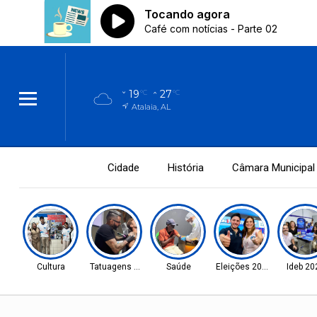
19
27
°C
°C
Atalaia, AL
Cidade
História
Câmara Municipal
Cultura
Tatuagens Premiadas
Saúde
Eleições 2026
Ideb 20