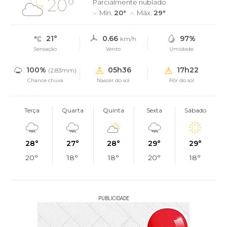
20°
Parcialmente nublado
Mín.
20°
Máx.
29°
21°
0.66
97%
km/h
Sensação
Vento
Umidade
100%
05h36
17h22
(2.83mm)
Chance chuva
Nascer do sol
Pôr do sol
Terça
Quarta
Quinta
Sexta
Sábado
28°
27°
28°
29°
29°
20°
18°
18°
20°
18°
PUBLICIDADE