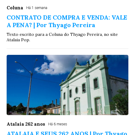
Coluna
Há 1 semana
CONTRATO DE COMPRA E VENDA: VALE
A PENA? | Por Thyago Pereira
Texto escrito para a Coluna do Thyago Pereira, no site
Atalaia Pop.
Atalaia 262 anos
Há 6 meses
ATALAIA E SEUS 262 ANOS | Por Thyago