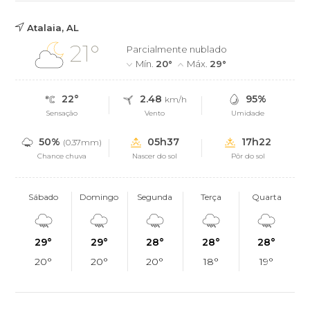
Atalaia, AL
21°
Parcialmente nublado
Mín.
20°
Máx.
29°
22°
2.48
95%
km/h
Sensação
Vento
Umidade
50%
05h37
17h22
(0.37mm)
Chance chuva
Nascer do sol
Pôr do sol
Sábado
Domingo
Segunda
Terça
Quarta
29°
29°
28°
28°
28°
20°
20°
20°
18°
19°