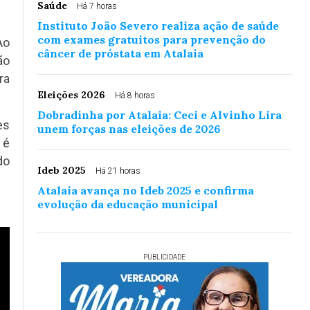
Saúde
Há 7 horas
Instituto João Severo realiza ação de saúde
com exames gratuitos para prevenção do
Ao
câncer de próstata em Atalaia
ão
ra
Eleições 2026
Há 8 horas
Dobradinha por Atalaia: Ceci e Alvinho Lira
es
unem forças nas eleições de 2026
 é
do
Ideb 2025
Há 21 horas
Atalaia avança no Ideb 2025 e confirma
evolução da educação municipal
PUBLICIDADE