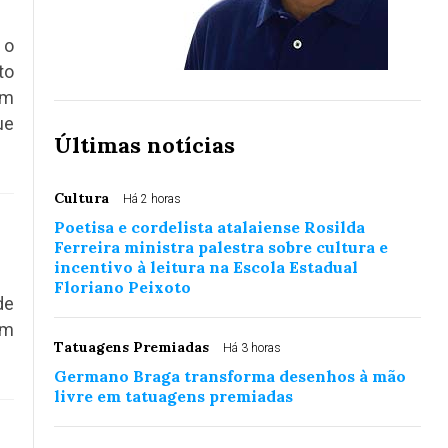
 o
to
em
ue
Últimas notícias
Cultura
Há 2 horas
Poetisa e cordelista atalaiense Rosilda
Ferreira ministra palestra sobre cultura e
incentivo à leitura na Escola Estadual
Floriano Peixoto
de
em
Tatuagens Premiadas
Há 3 horas
Germano Braga transforma desenhos à mão
livre em tatuagens premiadas