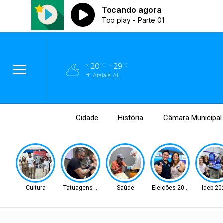
20
29
°C
°C
Atalaia, AL
Cidade
História
Câmara Municipal
Cultura
Tatuagens Premiadas
Saúde
Eleições 2026
Ideb 20