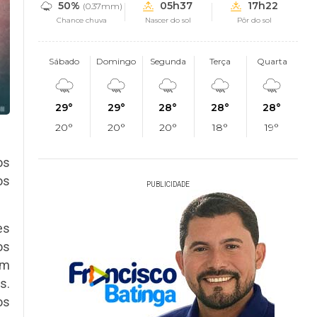
50%
05h37
17h22
(0.37mm)
Chance chuva
Nascer do sol
Pôr do sol
Sábado
Domingo
Segunda
Terça
Quarta
29°
29°
28°
28°
28°
20°
20°
20°
18°
19°
os
os
PUBLICIDADE
es
os
um
s.
os