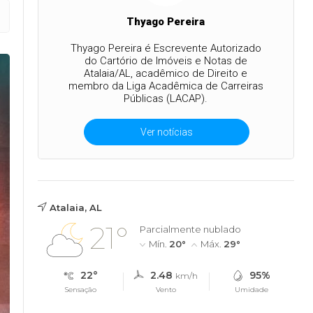
Thyago Pereira
Thyago Pereira é Escrevente Autorizado
do Cartório de Imóveis e Notas de
Atalaia/AL, acadêmico de Direito e
membro da Liga Acadêmica de Carreiras
Públicas (LACAP).
Ver notícias
Atalaia, AL
21°
Parcialmente nublado
Mín.
20°
Máx.
29°
22°
2.48
95%
km/h
Sensação
Vento
Umidade