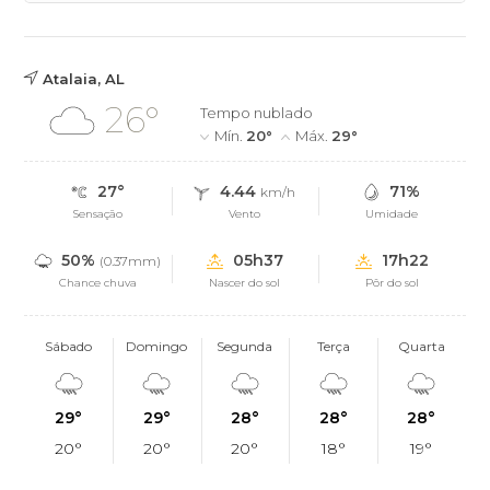
Atalaia, AL
26°
Tempo nublado
Mín.
20°
Máx.
29°
27°
4.44
71%
km/h
Sensação
Vento
Umidade
50%
05h37
17h22
(0.37mm)
Chance chuva
Nascer do sol
Pôr do sol
Sábado
Domingo
Segunda
Terça
Quarta
29°
29°
28°
28°
28°
20°
20°
20°
18°
19°