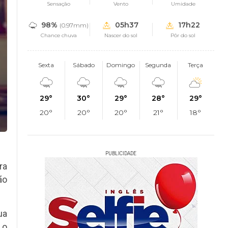
Sensação
Vento
Umidade
98%
05h37
17h22
(0.97mm)
Chance chuva
Nascer do sol
Pôr do sol
Sexta
Sábado
Domingo
Segunda
Terça
29°
30°
29°
28°
29°
20°
20°
20°
21°
18°
PUBLICIDADE
ra
ão
ua
 o