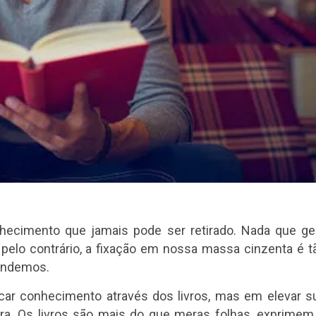
hecimento que jamais pode ser retirado. Nada que ge
elo contrário, a fixação em nossa massa cinzenta é t
endemos.
car conhecimento através dos livros, mas em elevar s
ura. Os livros são mais do que meras folhas, exprimem