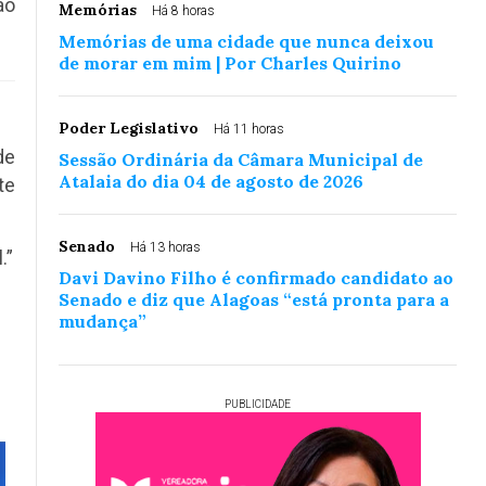
ão
Memórias
Há 8 horas
Memórias de uma cidade que nunca deixou
de morar em mim | Por Charles Quirino
Poder Legislativo
Há 11 horas
de
Sessão Ordinária da Câmara Municipal de
Atalaia do dia 04 de agosto de 2026
te
Senado
Há 13 horas
.”
Davi Davino Filho é confirmado candidato ao
Senado e diz que Alagoas “está pronta para a
mudança”
PUBLICIDADE