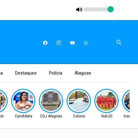
ra
Destaques
Polícia
Alagoas
os
Candidata
CGJ Alagoas
Coluna
Sub-20
Inaugur