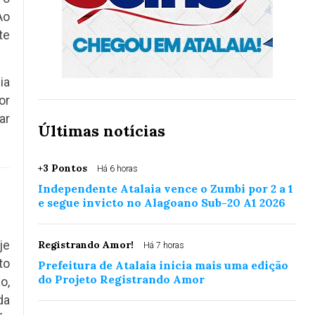
Ao
te
ia
or
ar
Últimas notícias
+3 Pontos
Há 6 horas
Independente Atalaia vence o Zumbi por 2 a 1
e segue invicto no Alagoano Sub-20 A1 2026
je
Registrando Amor!
Há 7 horas
to
Prefeitura de Atalaia inicia mais uma edição
do Projeto Registrando Amor
o,
da