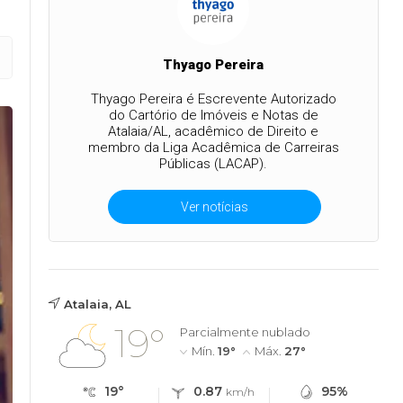
Thyago Pereira
Thyago Pereira é Escrevente Autorizado
do Cartório de Imóveis e Notas de
Atalaia/AL, acadêmico de Direito e
membro da Liga Acadêmica de Carreiras
Públicas (LACAP).
Ver notícias
Atalaia, AL
19°
Parcialmente nublado
Mín.
19°
Máx.
27°
19°
0.87
95%
km/h