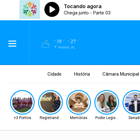
19
27
°C
°C
Atalaia, AL
Cidade
História
Câmara Municipal
+3 Pontos
Registrando Amor!
Memórias
Poder Legislativo
Senad