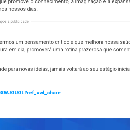
que promove o conhecimento, a imaginação e a expans
 nos nossos dias.
após a publicidade
a termos um pensamento crítico e que melhora nossa saú
tura em dia, promoverá uma rotina prazerosa que somen
 para novas ideias, jamais voltará ao seu estágio inicial
W0XWJGUGL?ref_=wl_share