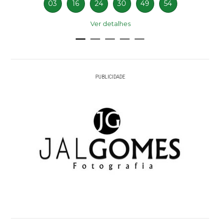
03
16
24
30
49
54
Ver detalhes
PUBLICIDADE