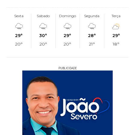
Sexta
Sábado
Domingo
Segunda
Terça
29°
30°
29°
28°
29°
20°
20°
20°
21°
18°
PUBLICIDADE