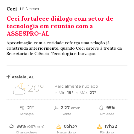
Ceci
Há 3 meses
Ceci fortalece diálogo com setor de
tecnologia em reunião com a
ASSESPRO-AL
Aproximação com a entidade reforça uma relação já
construída anteriormente, quando Ceci esteve à frente da
Secretaria de Ciência, Tecnologia e Inovação.
Atalaia, AL
20°
Parcialmente nublado
Mín.
19°
Máx.
27°
21°
2.27
95%
km/h
Sensação
Vento
Umidade
98%
05h37
17h22
(0.97mm)
Chance chuva
Nascer do sol
Pôr do sol